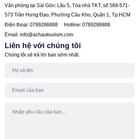
Văn phòng tại Sài Gòn:
Lầu 5, Tòa nhà TKT, số 569-571-
573 Trần Hưng Đạo, Phường Cầu Kho, Quận 1, Tp.HCM
Điện thoại:
0789286888
Hotline:
0789286888
Email:
info@achautourism.com
Liên hệ với chúng tôi
Chúng tôi sẽ trả lời bạn sớm nhất.